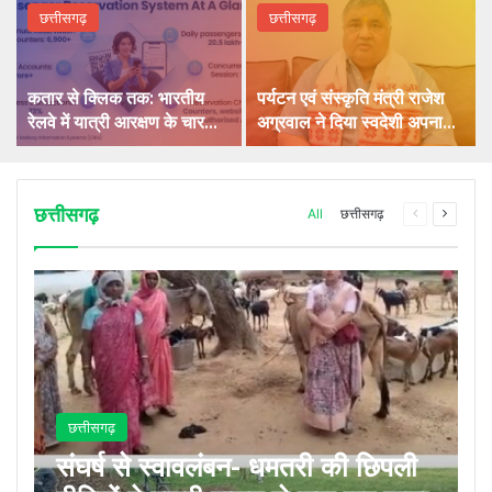
छत्तीसगढ़
छत्तीसगढ़
कतार से क्लिक तक: भारतीय
पर्यटन एवं संस्कृति मंत्री राजेश
रेलवे में यात्री आरक्षण के चार
अग्रवाल ने दिया स्वदेशी अपनाने
दशक
का संदेश
छत्तीसगढ़
Previous
Next
All
छत्तीसगढ़
page
page
छत्तीसगढ़
संघर्ष से स्वावलंबन- धमतरी की छिपली