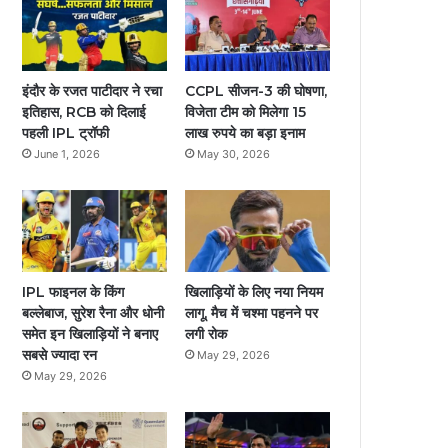
इंदौर के रजत पाटीदार ने रचा
CCPL सीजन-3 की घोषणा,
इतिहास, RCB को दिलाई
विजेता टीम को मिलेगा 15
पहली IPL ट्रॉफी
लाख रुपये का बड़ा इनाम
June 1, 2026
May 30, 2026
IPL फाइनल के किंग
खिलाड़ियों के लिए नया नियम
tember 23, 2025
4
April 11, 2026
3
बल्लेबाज, सुरेश रैना और धोनी
लागू, मैच में चश्मा पहनने पर
ा ने शेयर की मां बनने की
आशा भोसले की हालत गंभीर, ब्रीच कैंडी
समेत इन खिलाड़ियों ने बनाए
लगी रोक
ारी
अस्पताल में जारी इलाज
सबसे ज्यादा रन
May 29, 2026
May 29, 2026