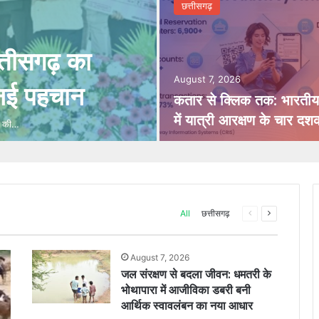
छत्तीसगढ़
त्तीसगढ़ का
August 7, 2026
ं नई पहचान
कतार से क्लिक तक: भारतीय 
में यात्री आरक्षण के चार दश
धि की…
Previous
Next
All
छत्तीसगढ़
page
page
August 7, 2026
जल संरक्षण से बदला जीवन: धमतरी के
भोथापारा में आजीविका डबरी बनी
आर्थिक स्वावलंबन का नया आधार