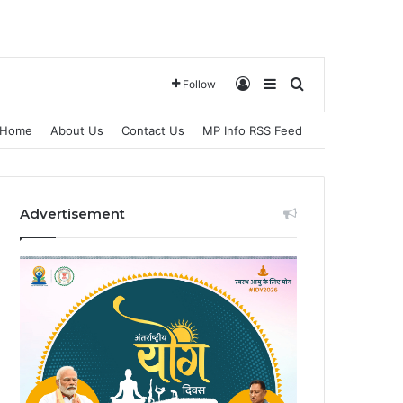
Log In
Sidebar
Search for
Follow
Home
About Us
Contact Us
MP Info RSS Feed
Advertisement